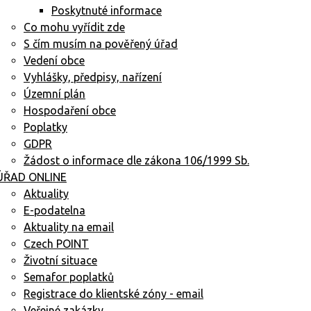
Poskytnuté informace
Co mohu vyřídit zde
S čím musím na pověřený úřad
Vedení obce
Vyhlášky, předpisy, nařízení
Územní plán
Hospodaření obce
Poplatky
GDPR
Žádost o informace dle zákona 106/1999 Sb.
ÚŘAD ONLINE
Aktuality
E-podatelna
Aktuality na email
Czech POINT
Životní situace
Semafor poplatků
Registrace do klientské zóny - email
Veřejné zakázky