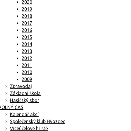
2020
2019
2018
2017
2016
2015
2014
2013
2012
2011
2010
2009
Zpravodaj
Základní škola
Hasičský sbor
VOLNÝ ČAS
Kalendář akcí
Společenský klub Hvozdec
Víceúčelové hřiště