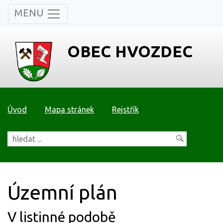
MENU
OBEC HVOZDEC
Úvod
Mapa stránek
Rejstřík
Územní plán
V listinné podobě