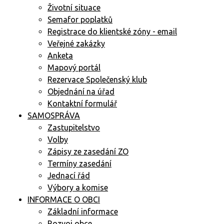
Životní situace
Semafor poplatků
Registrace do klientské zóny - email
Veřejné zakázky
Anketa
Mapový portál
Rezervace Společenský klub
Objednání na úřad
Kontaktní formulář
SAMOSPRÁVA
Zastupitelstvo
Volby
Zápisy ze zasedání ZO
Termíny zasedání
Jednací řád
Výbory a komise
INFORMACE O OBCI
Základní informace
Rozvoj obce