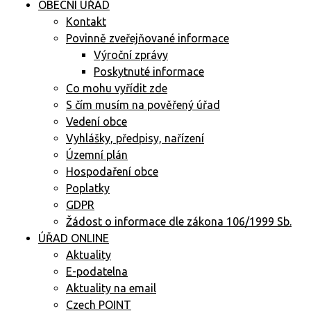
OBECNÍ ÚŘAD
Kontakt
Povinně zveřejňované informace
Výroční zprávy
Poskytnuté informace
Co mohu vyřídit zde
S čím musím na pověřený úřad
Vedení obce
Vyhlášky, předpisy, nařízení
Územní plán
Hospodaření obce
Poplatky
GDPR
Žádost o informace dle zákona 106/1999 Sb.
ÚŘAD ONLINE
Aktuality
E-podatelna
Aktuality na email
Czech POINT