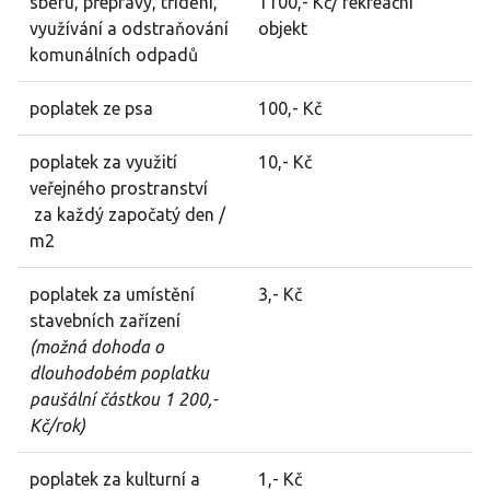
sběru, přepravy, třídění,
1100,- Kč/ rekreační
využívání a odstraňování
objekt
komunálních odpadů
poplatek ze psa
100,- Kč
poplatek za využití
10,- Kč
veřejného prostranství
za každý započatý den /
m2
poplatek za umístění
3,- Kč
stavebních zařízení
(možná dohoda o
dlouhodobém poplatku
paušální částkou 1 200,-
Kč/rok)
poplatek za kulturní a
1,- Kč