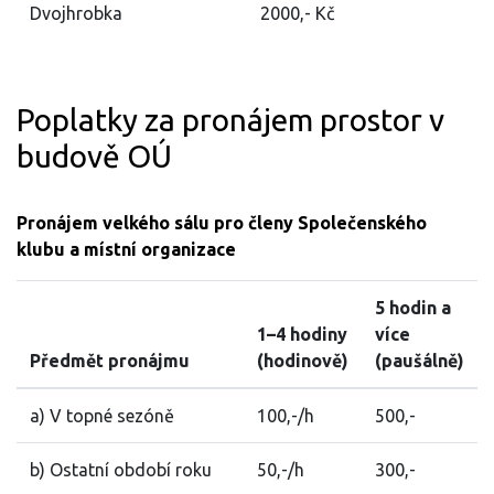
Dvojhrobka
2000,- Kč
Poplatky za pronájem prostor v
budově OÚ
Pronájem velkého sálu pro členy Společenského
klubu a místní organizace
5 hodin a
1–4 hodiny
více
Předmět pronájmu
(hodinově)
(paušálně)
a) V topné sezóně
100,-/h
500,-
b) Ostatní období roku
50,-/h
300,-