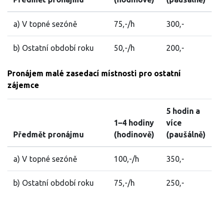
a) V topné sezóně
75,-/h
300,-
b) Ostatní období roku
50,-/h
200,-
Pronájem malé zasedací místnosti pro ostatní
zájemce
5 hodin a
1–4 hodiny
více
Předmět pronájmu
(hodinově)
(paušálně)
a) V topné sezóně
100,-/h
350,-
b) Ostatní období roku
75,-/h
250,-