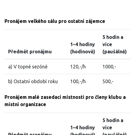
Pronájem velkého sálu pro ostatní zájemce
5 hodin a
1–4 hodiny
více
Předmět pronájmu
(hodinově)
(paušálně)
a) V topné sezóně
120,-/h
1000,-
b) Ostatní období roku
100,-/h
500,-
Pronájem malé zasedací místnosti pro členy klubu a
místní organizace
5 hodin a
1–4 hodiny
více
Předmět pronájmu
(hodinově)
(paušálně)