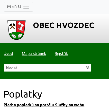
MENU
OBEC HVOZDEC
Úvod
Mapa stránek
Rejstřík
Poplatky
Platba poplatků na portálu Služby na webu