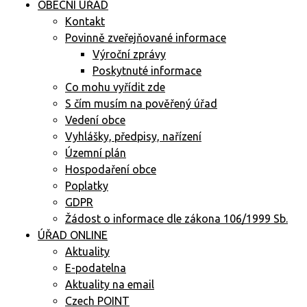
OBECNÍ ÚŘAD
Kontakt
Povinně zveřejňované informace
Výroční zprávy
Poskytnuté informace
Co mohu vyřídit zde
S čím musím na pověřený úřad
Vedení obce
Vyhlášky, předpisy, nařízení
Územní plán
Hospodaření obce
Poplatky
GDPR
Žádost o informace dle zákona 106/1999 Sb.
ÚŘAD ONLINE
Aktuality
E-podatelna
Aktuality na email
Czech POINT