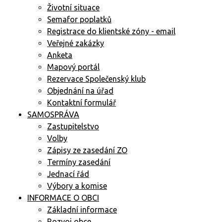
Životní situace
Semafor poplatků
Registrace do klientské zóny - email
Veřejné zakázky
Anketa
Mapový portál
Rezervace Společenský klub
Objednání na úřad
Kontaktní formulář
SAMOSPRÁVA
Zastupitelstvo
Volby
Zápisy ze zasedání ZO
Termíny zasedání
Jednací řád
Výbory a komise
INFORMACE O OBCI
Základní informace
Rozvoj obce