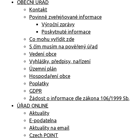
OBECNÍ ÚŘAD
Kontakt
Povinně zveřejňované informace
Výroční zprávy
Poskytnuté informace
Co mohu vyřídit zde
S čím musím na pověřený úřad
Vedení obce
Vyhlášky, předpisy, nařízení
Územní plán
Hospodaření obce
Poplatky
GDPR
Žádost o informace dle zákona 106/1999 Sb.
ÚŘAD ONLINE
Aktuality
E-podatelna
Aktuality na email
Czech POINT