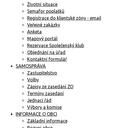
Životní situace
Semafor poplatků
Registrace do klientské zóny - email
Veřejné zakázky
Anketa
Mapový portál
Rezervace Společenský klub
Objednání na úřad
Kontaktní formulář
SAMOSPRÁVA
Zastupitelstvo
Volby
Zápisy ze zasedání ZO
Termíny zasedání
Jednací řád
Výbory a komise
INFORMACE O OBCI
Základní informace
Rozvoj obce