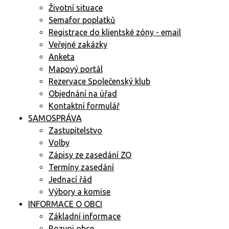
Životní situace
Semafor poplatků
Registrace do klientské zóny - email
Veřejné zakázky
Anketa
Mapový portál
Rezervace Společenský klub
Objednání na úřad
Kontaktní formulář
SAMOSPRÁVA
Zastupitelstvo
Volby
Zápisy ze zasedání ZO
Termíny zasedání
Jednací řád
Výbory a komise
INFORMACE O OBCI
Základní informace
Rozvoj obce