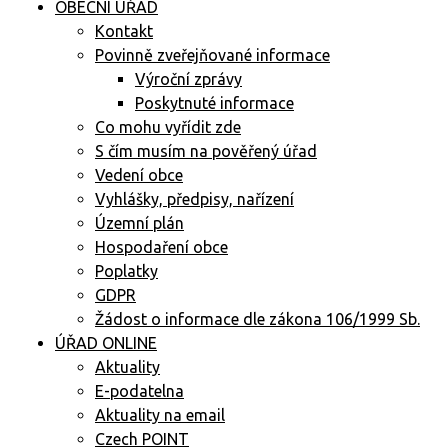
OBECNÍ ÚŘAD
Kontakt
Povinně zveřejňované informace
Výroční zprávy
Poskytnuté informace
Co mohu vyřídit zde
S čím musím na pověřený úřad
Vedení obce
Vyhlášky, předpisy, nařízení
Územní plán
Hospodaření obce
Poplatky
GDPR
Žádost o informace dle zákona 106/1999 Sb.
ÚŘAD ONLINE
Aktuality
E-podatelna
Aktuality na email
Czech POINT