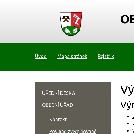
O
Úvod
Mapa stránek
Rejstřík
Vý
ÚŘEDNÍ DESKA
Vý
OBECNÍ ÚŘAD
Kontakt
Povinně zveřejňované