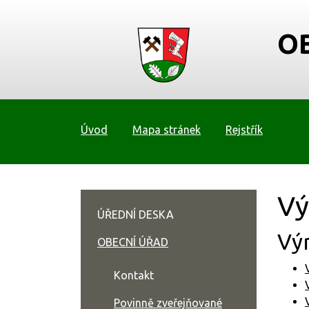
O
Úvod
Mapa stránek
Rejstřík
Vý
ÚŘEDNÍ DESKA
Vý
OBECNÍ ÚŘAD
Kontakt
Povinně zveřejňované