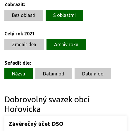
Zobrazit:
Bez oblastí
S oblastmi
Celý rok 2021
Změnit den
Archiv roku
Seřadit dle:
Názvu
Datum od
Datum do
Dobrovolný svazek obcí
Hořovicka
Závěrečný účet DSO