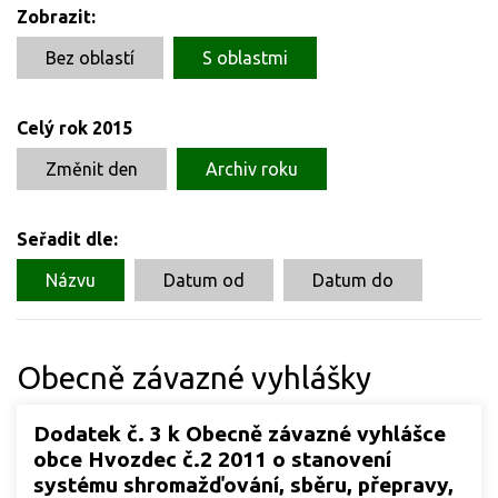
Zobrazit:
Bez oblastí
S oblastmi
Celý rok 2015
Změnit den
Archiv roku
Seřadit dle:
Názvu
Datum od
Datum do
Obecně závazné vyhlášky
Dodatek č. 3 k Obecně závazné vyhlášce
obce Hvozdec č.2 2011 o stanovení
systému shromažďování, sběru, přepravy,