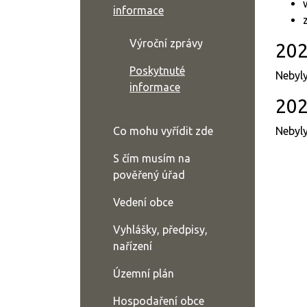
informace
Výroční zprávy
20
Poskytnuté
Nebyl
informace
20
Co mohu vyřídit zde
Nebyl
S čím musím na
pověřený úřad
Vedení obce
Vyhlášky, předpisy,
nařízení
Územní plán
Hospodaření obce