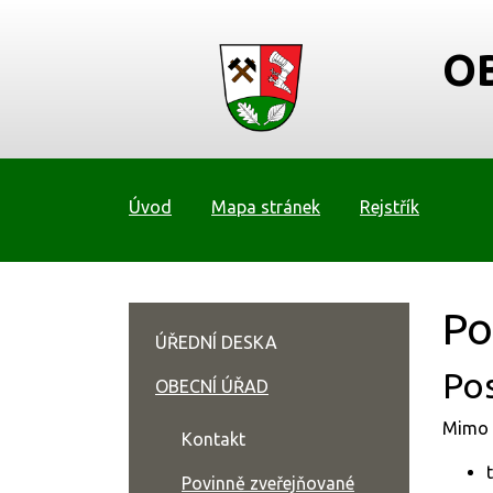
O
Úvod
Mapa stránek
Rejstřík
Po
ÚŘEDNÍ DESKA
Po
OBECNÍ ÚŘAD
Mimo 
Kontakt
Povinně zveřejňované