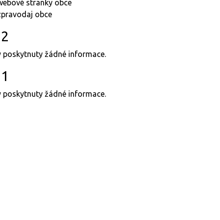
webové stranky obce
zpravodaj obce
22
y poskytnuty žádné informace.
21
y poskytnuty žádné informace.