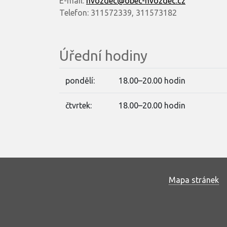
E-mail:
hvozdec@obec-hvozdec.cz
Telefon: 311572339, 311573182
Úřední hodiny
pondělí:
18.00–20.00 hodin
čtvrtek:
18.00–20.00 hodin
Mapa stránek