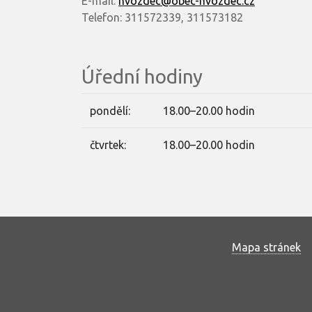
E-mail:
hvozdec@obec-hvozdec.cz
Telefon: 311572339, 311573182
Úřední hodiny
pondělí:
18.00–20.00 hodin
čtvrtek:
18.00–20.00 hodin
Mapa stránek