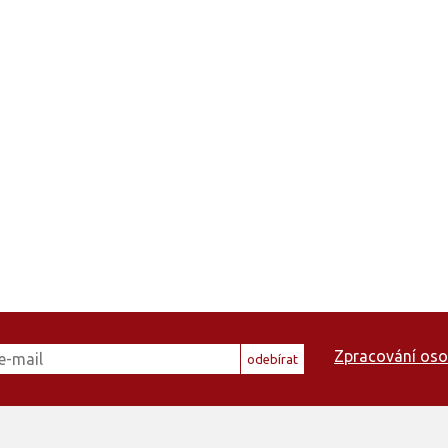
Zpracování oso
odebírat