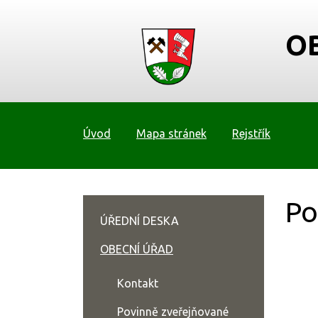
O
Úvod
Mapa stránek
Rejstřík
Po
ÚŘEDNÍ DESKA
OBECNÍ ÚŘAD
Kontakt
Povinně zveřejňované