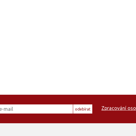
Zpracování oso
odebírat