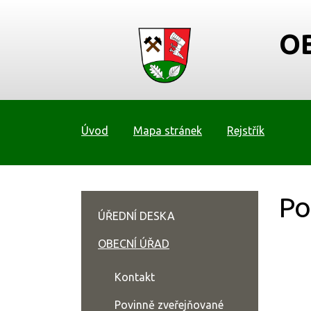
O
Úvod
Mapa stránek
Rejstřík
Po
ÚŘEDNÍ DESKA
OBECNÍ ÚŘAD
Kontakt
Povinně zveřejňované