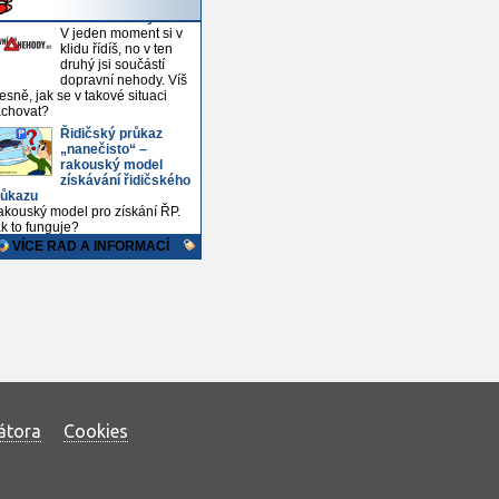
átora
Cookies