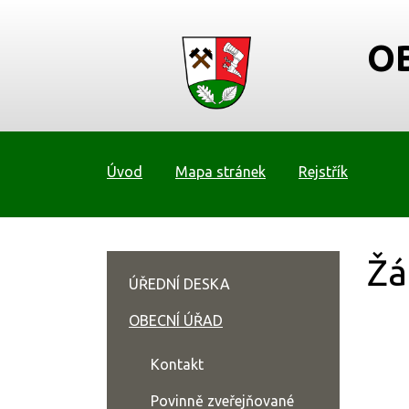
O
Úvod
Mapa stránek
Rejstřík
Žá
ÚŘEDNÍ DESKA
OBECNÍ ÚŘAD
Kontakt
Povinně zveřejňované