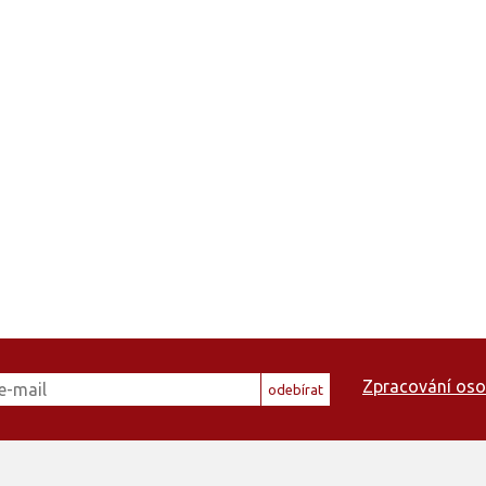
Zpracování oso
odebírat