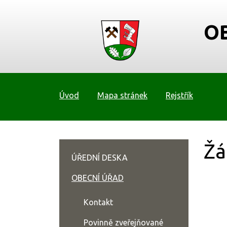
O
Úvod
Mapa stránek
Rejstřík
Žá
ÚŘEDNÍ DESKA
OBECNÍ ÚŘAD
Kontakt
Povinně zveřejňované