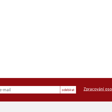
Zpracování oso
odebírat