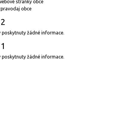
webové stranky obce
zpravodaj obce
22
y poskytnuty žádné informace.
21
y poskytnuty žádné informace.