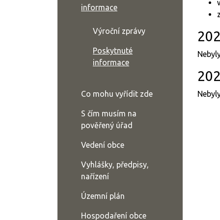
informace
Výroční zprávy
20
Poskytnuté
Nebyl
informace
20
Co mohu vyřídit zde
Nebyl
S čím musím na
pověřený úřad
Vedení obce
Vyhlášky, předpisy,
nařízení
Územní plán
Hospodaření obce