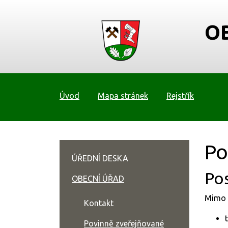
O
Úvod
Mapa stránek
Rejstřík
Po
ÚŘEDNÍ DESKA
Po
OBECNÍ ÚŘAD
Mimo 
Kontakt
Povinně zveřejňované