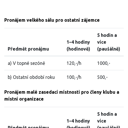
Pronájem velkého sálu pro ostatní zájemce
5 hodin a
1–4 hodiny
více
Předmět pronájmu
(hodinově)
(paušálně)
a) V topné sezóně
120,-/h
1000,-
b) Ostatní období roku
100,-/h
500,-
Pronájem malé zasedací místnosti pro členy klubu a
místní organizace
5 hodin a
1–4 hodiny
více
Předmět pronájmu
(hodinově)
(paušálně)