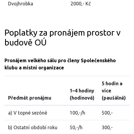
Dvojhrobka
2000,- Kč
Poplatky za pronájem prostor v
budově OÚ
Pronájem velkého sálu pro členy Společenského
klubu a místní organizace
5 hodin a
1–4 hodiny
více
Předmět pronájmu
(hodinově)
(paušálně)
a) V topné sezóně
100,-/h
500,-
b) Ostatní období roku
50,-/h
300,-