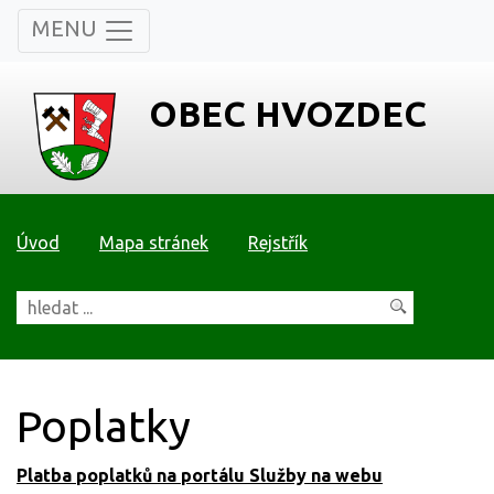
MENU
OBEC HVOZDEC
Úvod
Mapa stránek
Rejstřík
Poplatky
Platba poplatků na portálu Služby na webu