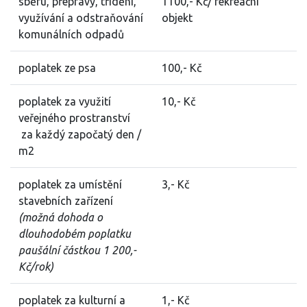
sběru, přepravy, třídění,
1100,- Kč/ rekreační
využívání a odstraňování
objekt
komunálních odpadů
poplatek ze psa
100,- Kč
poplatek za využití
10,- Kč
veřejného prostranství
za každý započatý den /
m2
poplatek za umístění
3,- Kč
stavebních zařízení
(možná dohoda o
dlouhodobém poplatku
paušální částkou 1 200,-
Kč/rok)
poplatek za kulturní a
1,- Kč