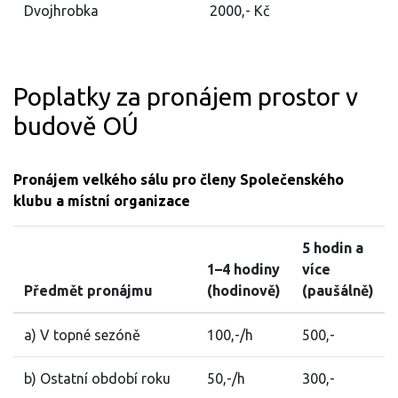
Dvojhrobka
2000,- Kč
Poplatky za pronájem prostor v
budově OÚ
Pronájem velkého sálu pro členy Společenského
klubu a místní organizace
5 hodin a
1–4 hodiny
více
Předmět pronájmu
(hodinově)
(paušálně)
a) V topné sezóně
100,-/h
500,-
b) Ostatní období roku
50,-/h
300,-