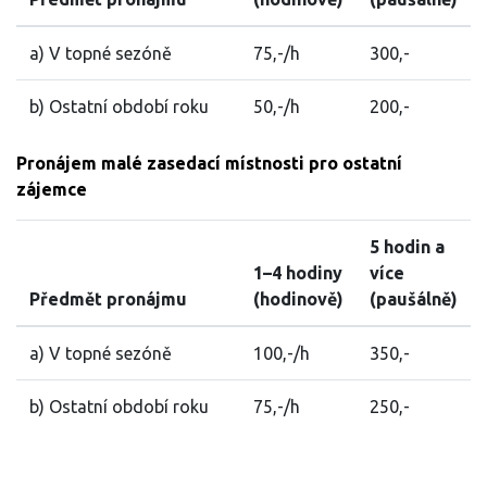
a) V topné sezóně
75,-/h
300,-
b) Ostatní období roku
50,-/h
200,-
Pronájem malé zasedací místnosti pro ostatní
zájemce
5 hodin a
1–4 hodiny
více
Předmět pronájmu
(hodinově)
(paušálně)
a) V topné sezóně
100,-/h
350,-
b) Ostatní období roku
75,-/h
250,-