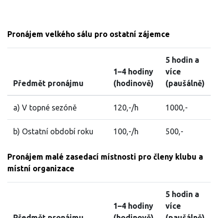
Pronájem velkého sálu pro ostatní zájemce
5 hodin a
1–4 hodiny
více
Předmět pronájmu
(hodinově)
(paušálně)
a) V topné sezóně
120,-/h
1000,-
b) Ostatní období roku
100,-/h
500,-
Pronájem malé zasedací místnosti pro členy klubu a
místní organizace
5 hodin a
1–4 hodiny
více
Předmět pronájmu
(hodinově)
(paušálně)