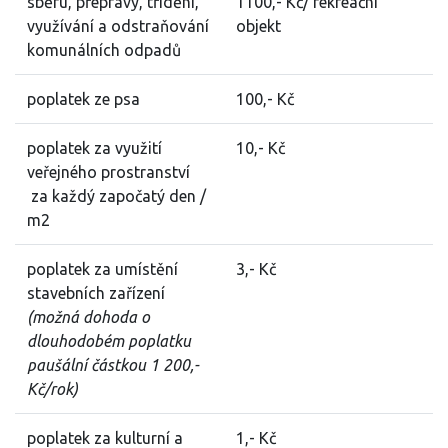
sběru, přepravy, třídění,
1100,- Kč/ rekreační
využívání a odstraňování
objekt
komunálních odpadů
poplatek ze psa
100,- Kč
poplatek za využití
10,- Kč
veřejného prostranství
za každý započatý den /
m2
poplatek za umístění
3,- Kč
stavebních zařízení
(možná dohoda o
dlouhodobém poplatku
paušální částkou 1 200,-
Kč/rok)
poplatek za kulturní a
1,- Kč