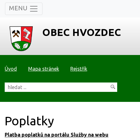
MENU
OBEC HVOZDEC
Úvod
Mapa stránek
Rejstřík
Poplatky
Platba poplatků na portálu Služby na webu