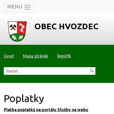
MENU
OBEC HVOZDEC
Úvod
Mapa stránek
Rejstřík
Poplatky
Platba poplatků na portálu Služby na webu