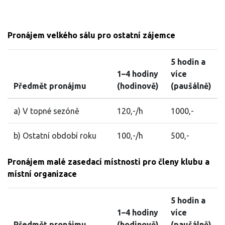
Pronájem velkého sálu pro ostatní zájemce
5 hodin a
1–4 hodiny
více
Předmět pronájmu
(hodinově)
(paušálně)
a) V topné sezóně
120,-/h
1000,-
b) Ostatní období roku
100,-/h
500,-
Pronájem malé zasedací místnosti pro členy klubu a
místní organizace
5 hodin a
1–4 hodiny
více
Předmět pronájmu
(hodinově)
(paušálně)