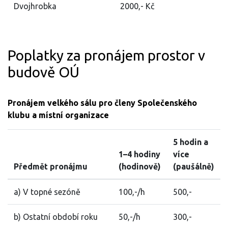
Dvojhrobka
2000,- Kč
Poplatky za pronájem prostor v
budově OÚ
Pronájem velkého sálu pro členy Společenského
klubu a místní organizace
5 hodin a
1–4 hodiny
více
Předmět pronájmu
(hodinově)
(paušálně)
a) V topné sezóně
100,-/h
500,-
b) Ostatní období roku
50,-/h
300,-