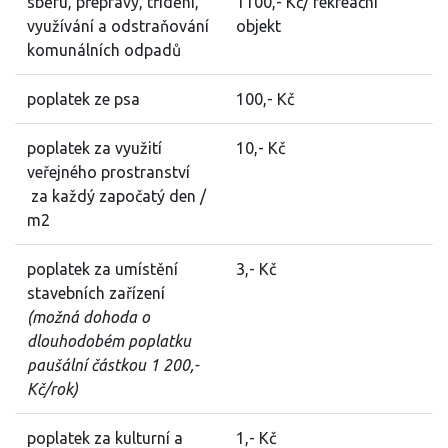
sběru, přepravy, třídění,
1100,- Kč/ rekreační
využívání a odstraňování
objekt
komunálních odpadů
poplatek ze psa
100,- Kč
poplatek za využití
10,- Kč
veřejného prostranství
za každý započatý den /
m2
poplatek za umístění
3,- Kč
stavebních zařízení
(možná dohoda o
dlouhodobém poplatku
paušální částkou 1 200,-
Kč/rok)
poplatek za kulturní a
1,- Kč