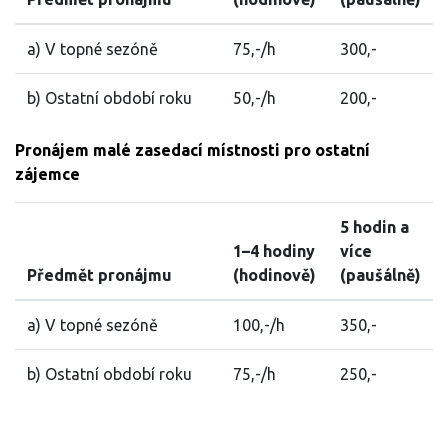
a) V topné sezóně
75,-/h
300,-
b) Ostatní období roku
50,-/h
200,-
Pronájem malé zasedací místnosti pro ostatní
zájemce
5 hodin a
1–4 hodiny
více
Předmět pronájmu
(hodinově)
(paušálně)
a) V topné sezóně
100,-/h
350,-
b) Ostatní období roku
75,-/h
250,-