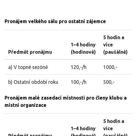
Pronájem velkého sálu pro ostatní zájemce
5 hodin a
1–4 hodiny
více
Předmět pronájmu
(hodinově)
(paušálně)
a) V topné sezóně
120,-/h
1000,-
b) Ostatní období roku
100,-/h
500,-
Pronájem malé zasedací místnosti pro členy klubu a
místní organizace
5 hodin a
1–4 hodiny
více
Předmět pronájmu
(hodinově)
(paušálně)