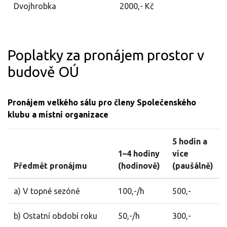
Dvojhrobka
2000,- Kč
Poplatky za pronájem prostor v
budově OÚ
Pronájem velkého sálu pro členy Společenského
klubu a místní organizace
5 hodin a
1–4 hodiny
více
Předmět pronájmu
(hodinově)
(paušálně)
a) V topné sezóně
100,-/h
500,-
b) Ostatní období roku
50,-/h
300,-