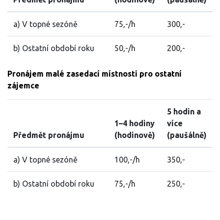
a) V topné sezóně
75,-/h
300,-
b) Ostatní období roku
50,-/h
200,-
Pronájem malé zasedací místnosti pro ostatní
zájemce
5 hodin a
1–4 hodiny
více
Předmět pronájmu
(hodinově)
(paušálně)
a) V topné sezóně
100,-/h
350,-
b) Ostatní období roku
75,-/h
250,-