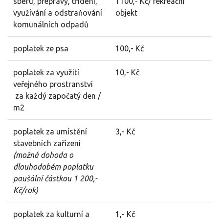
sběru, přepravy, třídění,
1100,- Kč/ rekreační
využívání a odstraňování
objekt
komunálních odpadů
poplatek ze psa
100,- Kč
poplatek za využití
10,- Kč
veřejného prostranství
za každý započatý den /
m2
poplatek za umístění
3,- Kč
stavebních zařízení
(možná dohoda o
dlouhodobém poplatku
paušální částkou 1 200,-
Kč/rok)
poplatek za kulturní a
1,- Kč