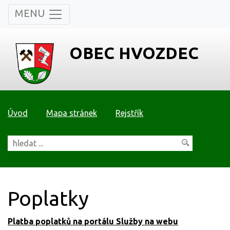
MENU
OBEC HVOZDEC
Úvod
Mapa stránek
Rejstřík
Poplatky
Platba poplatků na portálu Služby na webu