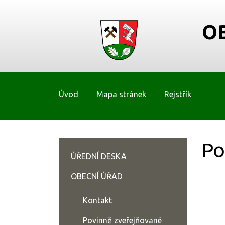
O
Úvod
Mapa stránek
Rejstřík
Po
ÚŘEDNÍ DESKA
OBECNÍ ÚŘAD
Kontakt
Povinně zveřejňované