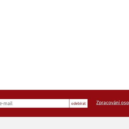
Zpracování oso
odebírat