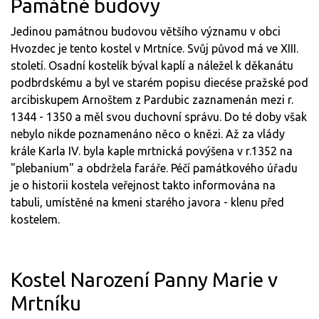
Památné budovy
Jedinou památnou budovou většího významu v obci
Hvozdec je tento kostel v Mrtníce. Svůj původ má ve XIII.
století. Osadní kostelík býval kaplí a náležel k děkanátu
podbrdskému a byl ve starém popisu diecése pražské pod
arcibiskupem Arnoštem z Pardubic zaznamenán mezi r.
1344 - 1350 a měl svou duchovní správu. Do té doby však
nebylo nikde poznamenáno něco o knězi. Až za vlády
krále Karla IV. byla kaple mrtnická povýšena v r.1352 na
"plebanium" a obdržela faráře. Péčí památkového úřadu
je o historii kostela veřejnost takto informována na
tabuli, umístěné na kmeni starého javora - klenu před
kostelem.
Kostel Narození Panny Marie v
Mrtníku