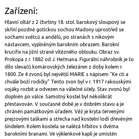
Zařízení:
Hlavní oltář z 2 čtvrtiny 18. stol. barokový sloupový se
skříní pozdně gotickou sochou Madony uprostřed se
sochami světců a andělů, po stranách s nikovým
nástavcem, vyplněným barokním obrazem. Barokní
krucifix na jižní straně vítězného oblouku. Obraz sv.
Prokopa z r. 1882 od J. Heřmana. Figurální náhrobník je to
dílo slevačů komárovských železáren z doby kolem r.
1800. Ze 4 zvonů byl největší MARIE s nápisem "Ke cti a
chvále boží rodičky" Tento zvon byl v r. 1917 rakouskými
vojáky rozbit a odvezen na válečné účely. Stav zvonů byl
doplněn po válce. Samotný kostel byl několikrát
přestavován. V současné době je v dobrém stavu a je
chráněn památkovým úřadem. Věž je kryta červenými
prejzovými taškami a střecha nad kostelní lodí dřevěným
šindelem. Kolem kostela se nalézá hřbitov s dvěma
barokními branami. Ve výklenkové kapli je umístěn