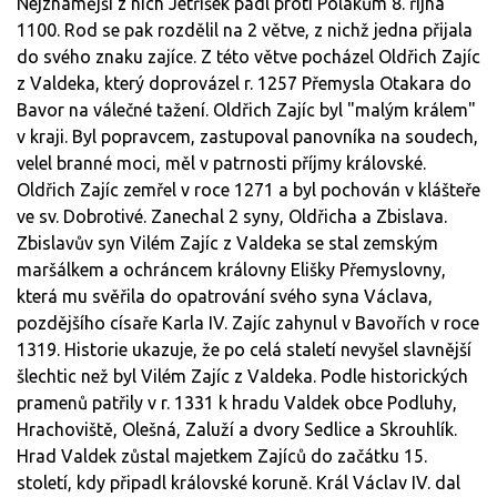
Nejznámější z nich Jetříšek padl proti Polákům 8. října
1100. Rod se pak rozdělil na 2 větve, z nichž jedna přijala
do svého znaku zajíce. Z této větve pocházel Oldřich Zajíc
z Valdeka, který doprovázel r. 1257 Přemysla Otakara do
Bavor na válečné tažení. Oldřich Zajíc byl "malým králem"
v kraji. Byl popravcem, zastupoval panovníka na soudech,
velel branné moci, měl v patrnosti příjmy královské.
Oldřich Zajíc zemřel v roce 1271 a byl pochován v klášteře
ve sv. Dobrotivé. Zanechal 2 syny, Oldřicha a Zbislava.
Zbislavův syn Vilém Zajíc z Valdeka se stal zemským
maršálkem a ochráncem královny Elišky Přemyslovny,
která mu svěřila do opatrování svého syna Václava,
pozdějšího císaře Karla IV. Zajíc zahynul v Bavořích v roce
1319. Historie ukazuje, že po celá staletí nevyšel slavnější
šlechtic než byl Vilém Zajíc z Valdeka. Podle historických
pramenů patřily v r. 1331 k hradu Valdek obce Podluhy,
Hrachoviště, Olešná, Zaluží a dvory Sedlice a Skrouhlík.
Hrad Valdek zůstal majetkem Zajíců do začátku 15.
století, kdy připadl královské koruně. Král Václav IV. dal