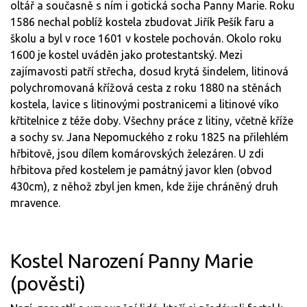
oltář a současně s ním i gotická socha Panny Marie. Roku
1586 nechal poblíž kostela zbudovat Jiřík Pešík faru a
školu a byl v roce 1601 v kostele pochován. Okolo roku
1600 je kostel uváděn jako protestantský. Mezi
zajímavosti patří střecha, dosud krytá šindelem, litinová
polychromovaná křížová cesta z roku 1880 na stěnách
kostela, lavice s litinovými postranicemi a litinové víko
křtitelnice z téže doby. Všechny práce z litiny, včetně kříže
a sochy sv. Jana Nepomuckého z roku 1825 na přilehlém
hřbitově, jsou dílem komárovských železáren. U zdi
hřbitova před kostelem je památný javor klen (obvod
430cm), z něhož zbyl jen kmen, kde žije chráněný druh
mravence.
Kostel Narození Panny Marie
(pověsti)