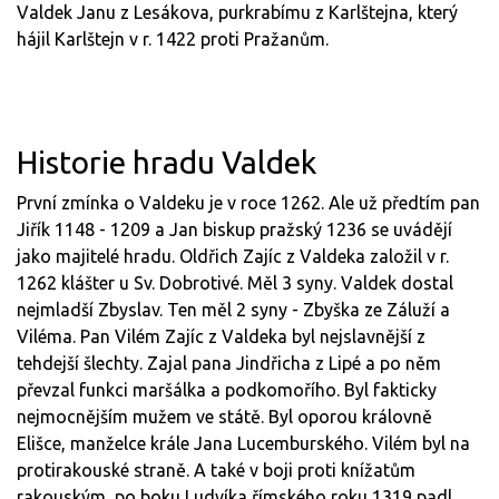
Valdek Janu z Lesákova, purkrabímu z Karlštejna, který
hájil Karlštejn v r. 1422 proti Pražanům.
Historie hradu Valdek
První zmínka o Valdeku je v roce 1262. Ale už předtím pan
Jiřík 1148 - 1209 a Jan biskup pražský 1236 se uvádějí
jako majitelé hradu. Oldřich Zajíc z Valdeka založil v r.
1262 klášter u Sv. Dobrotivé. Měl 3 syny. Valdek dostal
nejmladší Zbyslav. Ten měl 2 syny - Zbyška ze Záluží a
Viléma. Pan Vilém Zajíc z Valdeka byl nejslavnější z
tehdejší šlechty. Zajal pana Jindřicha z Lipé a po něm
převzal funkci maršálka a podkomořího. Byl fakticky
nejmocnějším mužem ve státě. Byl oporou královně
Elišce, manželce krále Jana Lucemburského. Vilém byl na
protirakouské straně. A také v boji proti knížatům
rakouským, po boku Ludvíka římského roku 1319 padl.