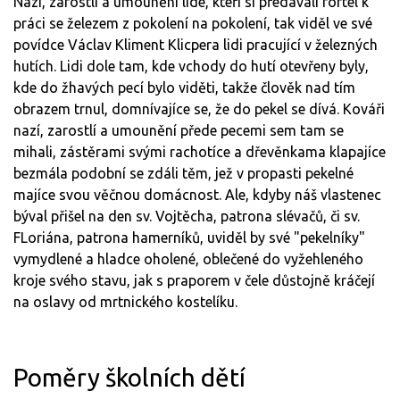
Nazí, zarostlí a umounění lidé, kteří si předávali fortel k
práci se železem z pokolení na pokolení, tak viděl ve své
povídce Václav Kliment Klicpera lidi pracující v železných
hutích. Lidi dole tam, kde vchody do hutí otevřeny byly,
kde do žhavých pecí bylo viděti, takže člověk nad tím
obrazem trnul, domnívajíce se, že do pekel se dívá. Kováři
nazí, zarostlí a umounění přede pecemi sem tam se
mihali, zástěrami svými rachotíce a dřevěnkama klapajíce
bezmála podobní se zdáli těm, jež v propasti pekelné
majíce svou věčnou domácnost. Ale, kdyby náš vlastenec
býval přišel na den sv. Vojtěcha, patrona slévačů, či sv.
FLoriána, patrona hamerníků, uviděl by své "pekelníky"
vymydlené a hladce oholené, oblečené do vyžehleného
kroje svého stavu, jak s praporem v čele důstojně kráčejí
na oslavy od mrtnického kostelíku.
Poměry školních dětí