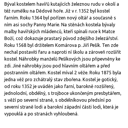
Býval kostelem havířů kutajících železnou rudu v okolí a
též rumělku na Dědově hoře. Již v r. 1352 byl kostel
farním. Roku 1364 byl pořízen nový oltář a současně s
ním asi sochy Panny Marie. Na stěnách kostela bývaly
malby havířských mládenců, kteří spínali ruce k Matce
Boží, což dokazuje prastarý původ zdejšího železářství.
Roku 1568 byl držitelem Komárova p. Jiří Pešík. Ten zde
nechal postaviti faru a naproti ní školu a zároveň rozšířit
kostel. Náhrobky manželů Pešíkových jsou připevněny ke
zdi. Jiné náhrobky jsou pod hlavním oltářem a před
postranním oltářem. Kostel míval 2 věže. Roku 1875 byla
jedna věž pro zchátralý stav zbořena. Kostel je gotický,
od roku 1352 je uváděn jako farní, barokně rozšířený,
jednolodní, obdélný, s trojboce ukončeným presbytářem,
s věží po severní straně, s obdélníkovou předsíní po
severní straně lodi a barokní západní části lodi, která je
vypouklá a po stranách vyhloubená.