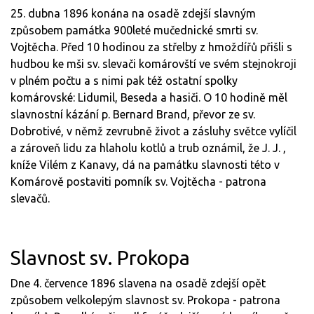
25. dubna 1896 konána na osadě zdejší slavným
způsobem památka 900leté mučednické smrti sv.
Vojtěcha. Před 10 hodinou za střelby z hmoždířů přišli s
hudbou ke mši sv. slevači komárovští ve svém stejnokroji
v plném počtu a s nimi pak též ostatní spolky
komárovské: Lidumil, Beseda a hasiči. O 10 hodině měl
slavnostní kázání p. Bernard Brand, převor ze sv.
Dobrotivé, v němž zevrubně život a zásluhy světce vylíčil
a zároveň lidu za hlaholu kotlů a trub oznámil, že J. J. ,
kníže Vilém z Kanavy, dá na památku slavnosti této v
Komárově postaviti pomník sv. Vojtěcha - patrona
slevačů.
Slavnost sv. Prokopa
Dne 4. července 1896 slavena na osadě zdejší opět
způsobem velkolepým slavnost sv. Prokopa - patrona