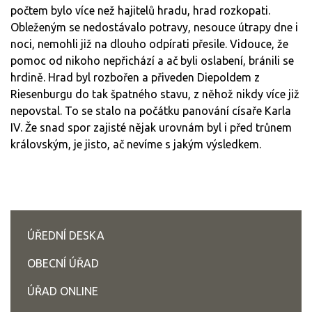
počtem bylo více než hajitelů hradu, hrad rozkopati.
Obleženým se nedostávalo potravy, nesouce útrapy dne i
noci, nemohli již na dlouho odpírati přesile. Vidouce, že
pomoc od nikoho nepřichází a ač byli oslabení, bránili se
hrdině. Hrad byl rozbořen a přiveden Diepoldem z
Riesenburgu do tak špatného stavu, z něhož nikdy více již
nepovstal. To se stalo na počátku panování císaře Karla
IV. Že snad spor zajisté nějak urovnám byl i před trůnem
královským, je jisto, ač nevíme s jakým výsledkem.
ÚŘEDNÍ DESKA
OBECNÍ ÚŘAD
ÚŘAD ONLINE