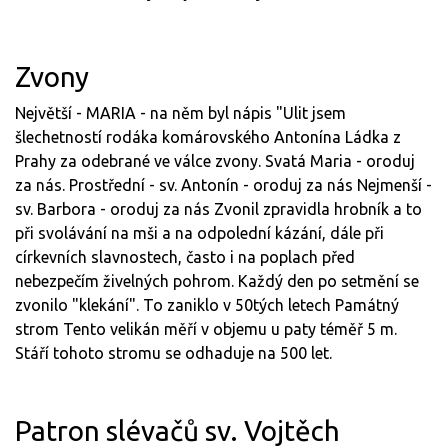
Zvony
Největší - MARIA - na něm byl nápis "Ulit jsem
šlechetností rodáka komárovského Antonína Ládka z
Prahy za odebrané ve válce zvony. Svatá Maria - oroduj
za nás. Prostřední - sv. Antonín - oroduj za nás Nejmenší -
sv. Barbora - oroduj za nás Zvonil zpravidla hrobník a to
při svolávání na mši a na odpolední kázání, dále při
církevních slavnostech, často i na poplach před
nebezpečím živelných pohrom. Každý den po setmění se
zvonilo "klekání". To zaniklo v 50tých letech Památný
strom Tento velikán měří v objemu u paty téměř 5 m.
Stáří tohoto stromu se odhaduje na 500 let.
Patron slévačů sv. Vojtěch