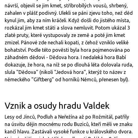
návrší, objevil se jim kmet, stříbrobílých vousů, shrbený,
zahalen v plášť podivný. Ulekli se páni zjevu toho, než děd
kynul jim, aby za ním kráčeli. Když došli do jistého místa,
rozkázal jim kmet státi a slova nemluvit. Potom ukázal 3
zlaté pruty, které vystupovaly ze země a poté jim kmet
zmizel. Pánové zde nechali kopati, z čehož vzniklo veliké
bohatství. Podle této pověsti byla hora pojmenována po
záhadném dědovi - Dědova hora. I nedaleká hora Babí
dokazuje, že hora, na níž se po dlouhá léta dolovala ruda,
slula "Dědova" (nikoli "Jedová hora", kterýž to název z
německého "Giftberg" od horníků Němců, přenesen byl).
Vznik a osudy hradu Valdek
Lesy od Jinců, Podluh a Neřežína až po Rožmitál, patřily
na úsvitu dějin mocnému rodu Buziců, kteří měli ve znaku
kančí hlavu. Zastávali vysoké funkce u královského dvora.