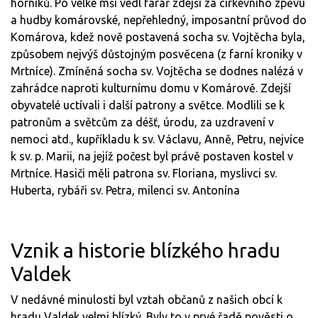
horníků. Po velké mši vedl farář zdejší za církevního zpěvu
a hudby komárovské, nepřehledný, imposantní průvod do
Komárova, kdež nově postavená socha sv. Vojtěcha byla,
způsobem nejvýš důstojným posvěcena (z farní kroniky v
Mrtníce). Zmíněná socha sv. Vojtěcha se dodnes nalézá v
zahrádce naproti kulturnímu domu v Komárově. Zdejší
obyvatelé uctívali i další patrony a světce. Modlili se k
patronům a světcům za déšť, úrodu, za uzdravení v
nemoci atd., kupříkladu k sv. Václavu, Anně, Petru, nejvíce
k sv. p. Marii, na jejíž počest byl právě postaven kostel v
Mrtníce. Hasiči měli patrona sv. Floriana, myslivci sv.
Huberta, rybáři sv. Petra, milenci sv. Antonína
Vznik a historie blízkého hradu
Valdek
V nedávné minulosti byl vztah občanů z našich obcí k
hradu Valdek velmi blízký. Byly to v prvé řadě pověsti o