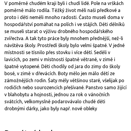
V poměrně chudém kraji byli i chudí lidé. Pole na vrškách
poměrně málo rodila. Těžký život měli naši předkové a
proto i děti neměli mnoho radosti. Často museli doma v
hospodářství pomáhat na polích i ve stájích. Děti dělníků
se museli starat o výživu drobného hospodářského
zvířectva. A tak tyto práce byly mnohem přednější, než-li
návštěva školy. Prostředí školy bylo velmi špatné. V jedné
místnosti se tísnilo přes stovku i více dětí. Seděli v
lavicích, po zemi v místnosti špatně větrané, v zimě i
špatně vytopené. Děti chodily od jara do zimy do školy
bosé, v zimě v dřevácích. Boty mělo jen málo dětí ze
zámožnějších rodin. Šaty měly většinou staré, všelijak po
rodičích nebo sourozencích přešívané. Panstvo samo žijící
v blahobytu a hojnosti, jednou za rok o vánočních
svátcích, velkomyslně podarovávalo chudé děti
drobnými dárky, jako byly např. nové obleky