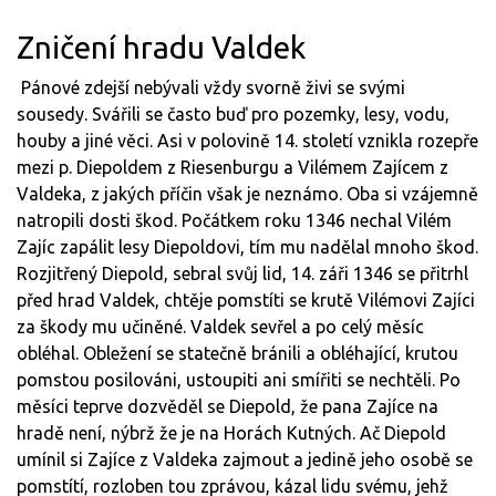
Zničení hradu Valdek
Pánové zdejší nebývali vždy svorně živi se svými
sousedy. Svářili se často buď pro pozemky, lesy, vodu,
houby a jiné věci. Asi v polovině 14. století vznikla rozepře
mezi p. Diepoldem z Riesenburgu a Vilémem Zajícem z
Valdeka, z jakých příčin však je neznámo. Oba si vzájemně
natropili dosti škod. Počátkem roku 1346 nechal Vilém
Zajíc zapálit lesy Diepoldovi, tím mu nadělal mnoho škod.
Rozjitřený Diepold, sebral svůj lid, 14. záři 1346 se přitrhl
před hrad Valdek, chtěje pomstíti se krutě Vilémovi Zajíci
za škody mu učiněné. Valdek sevřel a po celý měsíc
obléhal. Obležení se statečně bránili a obléhající, krutou
pomstou posilováni, ustoupiti ani smířiti se nechtěli. Po
měsíci teprve dozvěděl se Diepold, že pana Zajíce na
hradě není, nýbrž že je na Horách Kutných. Ač Diepold
umínil si Zajíce z Valdeka zajmout a jedině jeho osobě se
pomstítí, rozloben tou zprávou, kázal lidu svému, jehž