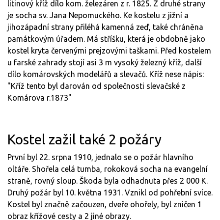
litinový kříž dílo kom. železáren z r. 1825. Z druhé strany
je socha sv. Jana Nepomuckého. Ke kostelu z jižní a
jihozápadní strany přiléhá kamenná zeď, také chráněna
památkovým úřadem. Má stříšku, která je obdobně jako
kostel kryta červenými prejzovými taškami. Před kostelem
u farské zahrady stojí asi 3 m vysoký železný kříž, další
dílo komárovských modelářů a slevačů. Kříž nese nápis:
"Kříž tento byl darován od společnosti slevačské z
Komárova r.1873"
Kostel zažil také 2 požáry
První byl 22. srpna 1910, jednalo se o požár hlavního
oltáře. Shořela celá tumba, rokoková socha na evangelní
straně, rovný sloup. Škoda byla odhadnuta přes 2 000 K.
Druhý požár byl 10. května 1931. Vznikl od pohřební svíce.
Kostel byl značně začouzen, dveře ohořely, byl zničen 1
obraz křížové cesty a 2 jiné obrazy.