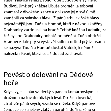
vlasti. Nejvíce vynikl z toho rodu Sudovou a syn jeho
Budivoj, jimž prý kněžna Libuše proměnila erbovní
znamení v divokého kance a oni zase jej o své újmě
zaměnili za svinskou hlavu. Z pánů erbu sviňské hlavy
nejznámější jsou Tuňa a Homoň, kteří z návodu kněžny
Drahomíry zardousili na hradě Tetíně kněžnu Ludmilu, za
čež byli od Drahomíry bohatě odměněni. Tuňa obdržel
Vranovce, kde prý si vystavěl sídlo a odtud prý ta osada
se nazývá Tmaň a Homoň dostal Valdek, k němuž
náležela i Kvaň, která se až dosud zachovala.
Pověst o dolování na Dědově
hoře
Kdysi vyjel si pán valdecký s panem komárovským i s
družinou na lov do blízkých lesů. Družina lovecká,
ztrativše pánů svých, vzadu se držela. Když pánové
ženouce se za jeleny zlatých parohů, došli jakého si