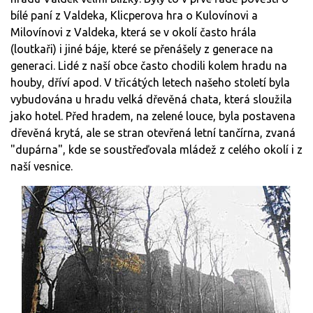
bílé paní z Valdeka, Klicperova hra o Kulovínovi a
Milovínovi z Valdeka, která se v okolí často hrála
(loutkaři) i jiné báje, které se přenášely z generace na
generaci. Lidé z naší obce často chodili kolem hradu na
houby, dříví apod. V třicátých letech našeho století byla
vybudována u hradu velká dřevěná chata, která sloužila
jako hotel. Před hradem, na zelené louce, byla postavena
dřevěná krytá, ale se stran otevřená letní tančírna, zvaná
"dupárna", kde se soustřeďovala mládež z celého okolí i z
naší vesnice.