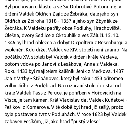
Byl pochován u kláštera ve Sv. Dobrotivé. Potom měl v
držení Valdek Oldřich Zajíc ze Žebráka, dále jeho syn
Oldřich ze Zbiroha 1318 - 1357 a jeho syn Zbyněk ze
Žebráka. K Valdeku patřily obce Podluhy, Hrachoviště,
Olešná, dvory Sedlice a Okrouhlík a ves Záluží. 15. 10.
1346 byl hrad obležen a dobyt Dicpoltem z Resenburgu a
vypleněn. Kdo držel Valdek ve XIV. století není známo. Na
počátku XV. století byl Valdek v držení krále Václava,
potom vdova po Janovi z Lesákova, Anna z Valdeka.
Roku 1433 byl majitelem kališník Jeník z Mečkova, 1437
Jan z Vrtby - Štěpánovec, který byl roku 1453 přítomen
volby Jiřího z Poděbrad. Na rozhraní století dostal od
krále Valdek Tass z Peruce, je pohřben v Hořovicích na
Vísce, je tam kámen. Král Vladislav dal Valdek Kuňatovi -
Pešíkovi z Komárova. V té době byl hrad již sešlý, proto
byla postavena tvrz v Podluhách. V roce 1623 byl Valdek
zabaven Pešíkům, již jako hrad "pustý v lese"