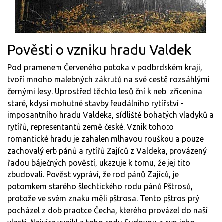
Pověsti o vzniku hradu Valdek
Pod pramenem Červeného potoka v podbrdském kraji,
tvoří mnoho malebných zákrutů na své cestě rozsáhlými
černými lesy. Uprostřed těchto lesů ční k nebi zřícenina
staré, kdysi mohutné stavby feudálního rytířství -
imposantního hradu Valdeka, sídliště bohatých vladyků a
rytířů, representantů země české. Vznik tohoto
romantické hradu je zahalen mlhavou rouškou a pouze
zachovalý erb pánů a rytířů Zajíců z Valdeka, provázený
řadou báječných pověstí, ukazuje k tomu, že jej tito
zbudovali. Pověst vypráví, že rod pánů Zajíců, je
potomkem starého šlechtického rodu pánů Pštrosů,
protože ve svém znaku měli pštrosa. Tento pštros prý
pocházel z dob praotce Čecha, kterého provázel do naší