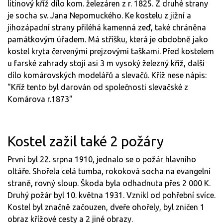
litinový kříž dílo kom. železáren z r. 1825. Z druhé strany
je socha sv. Jana Nepomuckého. Ke kostelu z jižní a
jihozápadní strany přiléhá kamenná zeď, také chráněna
památkovým úřadem. Má stříšku, která je obdobně jako
kostel kryta červenými prejzovými taškami. Před kostelem
u farské zahrady stojí asi 3 m vysoký železný kříž, další
dílo komárovských modelářů a slevačů. Kříž nese nápis:
"Kříž tento byl darován od společnosti slevačské z
Komárova r.1873"
Kostel zažil také 2 požáry
První byl 22. srpna 1910, jednalo se o požár hlavního
oltáře. Shořela celá tumba, rokoková socha na evangelní
straně, rovný sloup. Škoda byla odhadnuta přes 2 000 K.
Druhý požár byl 10. května 1931. Vznikl od pohřební svíce.
Kostel byl značně začouzen, dveře ohořely, byl zničen 1
obraz křížové cesty a 2 jiné obrazy.