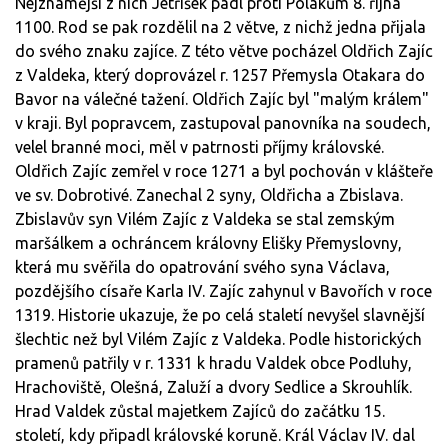
Nejznámější z nich Jetříšek padl proti Polákům 8. října
1100. Rod se pak rozdělil na 2 větve, z nichž jedna přijala
do svého znaku zajíce. Z této větve pocházel Oldřich Zajíc
z Valdeka, který doprovázel r. 1257 Přemysla Otakara do
Bavor na válečné tažení. Oldřich Zajíc byl "malým králem"
v kraji. Byl popravcem, zastupoval panovníka na soudech,
velel branné moci, měl v patrnosti příjmy královské.
Oldřich Zajíc zemřel v roce 1271 a byl pochován v klášteře
ve sv. Dobrotivé. Zanechal 2 syny, Oldřicha a Zbislava.
Zbislavův syn Vilém Zajíc z Valdeka se stal zemským
maršálkem a ochráncem královny Elišky Přemyslovny,
která mu svěřila do opatrování svého syna Václava,
pozdějšího císaře Karla IV. Zajíc zahynul v Bavořích v roce
1319. Historie ukazuje, že po celá staletí nevyšel slavnější
šlechtic než byl Vilém Zajíc z Valdeka. Podle historických
pramenů patřily v r. 1331 k hradu Valdek obce Podluhy,
Hrachoviště, Olešná, Zaluží a dvory Sedlice a Skrouhlík.
Hrad Valdek zůstal majetkem Zajíců do začátku 15.
století, kdy připadl královské koruně. Král Václav IV. dal