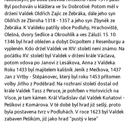
Byl pochován u kláštera ve Sv. Dobrotivé. Potom měl v
držení Valdek Oldřich Zajíc ze Žebráka, dále jeho syn
Oldřich ze Zbiroha 1318 - 1357 a jeho syn Zbyněk ze
Žebráka. K Valdeku patřily obce Podluhy, Hrachoviště,
Olešná, dvory Sedlice a Okrouhlík a ves Záluží. 15. 10.
1346 byl hrad obležen a dobyt Dicpoltem z Resenburgu a
vypleněn. Kdo držel Valdek ve XIV. století není známo. Na
počátku XV. století byl Valdek v držení krále Václava,
potom vdova po Janovi z Lesákova, Anna z Valdeka.
Roku 1433 byl majitelem kališník Jeník z Mečkova, 1437
Jan z Vrtby - Štěpánovec, který byl roku 1453 přítomen
volby Jiřího z Poděbrad. Na rozhraní století dostal od
krále Valdek Tass z Peruce, je pohřben v Hořovicích na
Vísce, je tam kámen. Král Vladislav dal Valdek Kuňatovi -
Pešíkovi z Komárova. V té době byl hrad již sešlý, proto
byla postavena tvrz v Podluhách. V roce 1623 byl Valdek
zabaven Pešíkům, již jako hrad "pustý v lese"