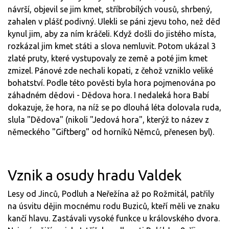
návrší, objevil se jim kmet, stříbrobílých vousů, shrbený,
zahalen v plášť podivný. Ulekli se páni zjevu toho, než děd
kynul jim, aby za ním kráčeli. Když došli do jistého místa,
rozkázal jim kmet státi a slova nemluvit. Potom ukázal 3
zlaté pruty, které vystupovaly ze země a poté jim kmet
zmizel. Pánové zde nechali kopati, z čehož vzniklo veliké
bohatství. Podle této pověsti byla hora pojmenována po
záhadném dědovi - Dědova hora. I nedaleká hora Babí
dokazuje, že hora, na níž se po dlouhá léta dolovala ruda,
slula "Dědova" (nikoli "Jedová hora", kterýž to název z
německého "Giftberg" od horníků Němců, přenesen byl).
Vznik a osudy hradu Valdek
Lesy od Jinců, Podluh a Neřežína až po Rožmitál, patřily
na úsvitu dějin mocnému rodu Buziců, kteří měli ve znaku
kančí hlavu. Zastávali vysoké funkce u královského dvora.