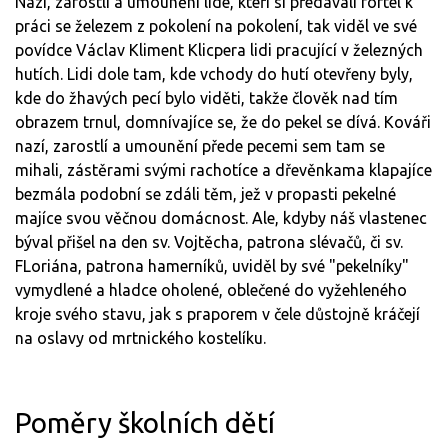
Nazí, zarostlí a umounění lidé, kteří si předávali fortel k
práci se železem z pokolení na pokolení, tak viděl ve své
povídce Václav Kliment Klicpera lidi pracující v železných
hutích. Lidi dole tam, kde vchody do hutí otevřeny byly,
kde do žhavých pecí bylo viděti, takže člověk nad tím
obrazem trnul, domnívajíce se, že do pekel se dívá. Kováři
nazí, zarostlí a umounění přede pecemi sem tam se
mihali, zástěrami svými rachotíce a dřevěnkama klapajíce
bezmála podobní se zdáli těm, jež v propasti pekelné
majíce svou věčnou domácnost. Ale, kdyby náš vlastenec
býval přišel na den sv. Vojtěcha, patrona slévačů, či sv.
FLoriána, patrona hamerníků, uviděl by své "pekelníky"
vymydlené a hladce oholené, oblečené do vyžehleného
kroje svého stavu, jak s praporem v čele důstojně kráčejí
na oslavy od mrtnického kostelíku.
Poměry školních dětí