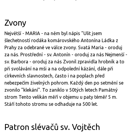
Zvony
Největší - MARIA - na něm byl nápis "Ulit jsem
šlechetností rodáka komárovského Antonína Ládka z
Prahy za odebrané ve válce zvony. Svatá Maria - oroduj
za nás. Prostřední - sv. Antonín - oroduj za nás Nejmenší -
sv. Barbora - oroduj za nás Zvonil zpravidla hrobník a to
při svolávání na mši a na odpolední kázání, dále při
církevních slavnostech, často i na poplach před
nebezpečím živelných pohrom. Každý den po setmění se
zvonilo "klekání". To zaniklo v 50tých letech Památný
strom Tento velikán měří v objemu u paty téměř 5 m.
Stáří tohoto stromu se odhaduje na 500 let.
Patron slévačů sv. Vojtěch