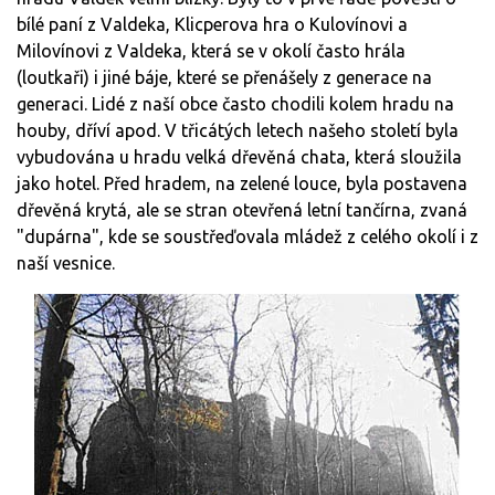
bílé paní z Valdeka, Klicperova hra o Kulovínovi a
Milovínovi z Valdeka, která se v okolí často hrála
(loutkaři) i jiné báje, které se přenášely z generace na
generaci. Lidé z naší obce často chodili kolem hradu na
houby, dříví apod. V třicátých letech našeho století byla
vybudována u hradu velká dřevěná chata, která sloužila
jako hotel. Před hradem, na zelené louce, byla postavena
dřevěná krytá, ale se stran otevřená letní tančírna, zvaná
"dupárna", kde se soustřeďovala mládež z celého okolí i z
naší vesnice.