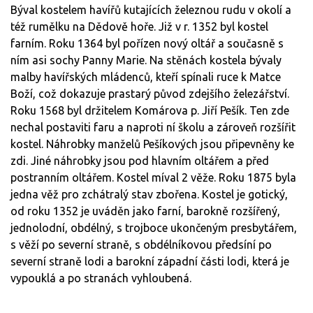
Býval kostelem havířů kutajících železnou rudu v okolí a
též rumělku na Dědově hoře. Již v r. 1352 byl kostel
farním. Roku 1364 byl pořízen nový oltář a současně s
ním asi sochy Panny Marie. Na stěnách kostela bývaly
malby havířských mládenců, kteří spínali ruce k Matce
Boží, což dokazuje prastarý původ zdejšího železářství.
Roku 1568 byl držitelem Komárova p. Jiří Pešík. Ten zde
nechal postaviti faru a naproti ní školu a zároveň rozšířit
kostel. Náhrobky manželů Pešíkových jsou připevněny ke
zdi. Jiné náhrobky jsou pod hlavním oltářem a před
postranním oltářem. Kostel míval 2 věže. Roku 1875 byla
jedna věž pro zchátralý stav zbořena. Kostel je gotický,
od roku 1352 je uváděn jako farní, barokně rozšířený,
jednolodní, obdélný, s trojboce ukončeným presbytářem,
s věží po severní straně, s obdélníkovou předsíní po
severní straně lodi a barokní západní části lodi, která je
vypouklá a po stranách vyhloubená.