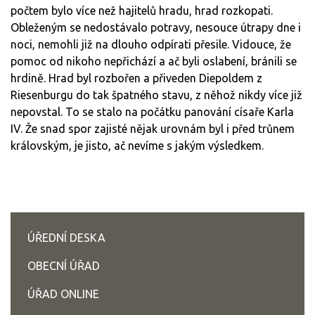
počtem bylo více než hajitelů hradu, hrad rozkopati.
Obleženým se nedostávalo potravy, nesouce útrapy dne i
noci, nemohli již na dlouho odpírati přesile. Vidouce, že
pomoc od nikoho nepřichází a ač byli oslabení, bránili se
hrdině. Hrad byl rozbořen a přiveden Diepoldem z
Riesenburgu do tak špatného stavu, z něhož nikdy více již
nepovstal. To se stalo na počátku panování císaře Karla
IV. Že snad spor zajisté nějak urovnám byl i před trůnem
královským, je jisto, ač nevíme s jakým výsledkem.
ÚŘEDNÍ DESKA
OBECNÍ ÚŘAD
ÚŘAD ONLINE