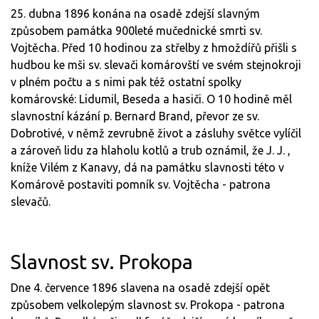
25. dubna 1896 konána na osadě zdejší slavným
způsobem památka 900leté mučednické smrti sv.
Vojtěcha. Před 10 hodinou za střelby z hmoždířů přišli s
hudbou ke mši sv. slevači komárovští ve svém stejnokroji
v plném počtu a s nimi pak též ostatní spolky
komárovské: Lidumil, Beseda a hasiči. O 10 hodině měl
slavnostní kázání p. Bernard Brand, převor ze sv.
Dobrotivé, v němž zevrubně život a zásluhy světce vylíčil
a zároveň lidu za hlaholu kotlů a trub oznámil, že J. J. ,
kníže Vilém z Kanavy, dá na památku slavnosti této v
Komárově postaviti pomník sv. Vojtěcha - patrona
slevačů.
Slavnost sv. Prokopa
Dne 4. července 1896 slavena na osadě zdejší opět
způsobem velkolepým slavnost sv. Prokopa - patrona