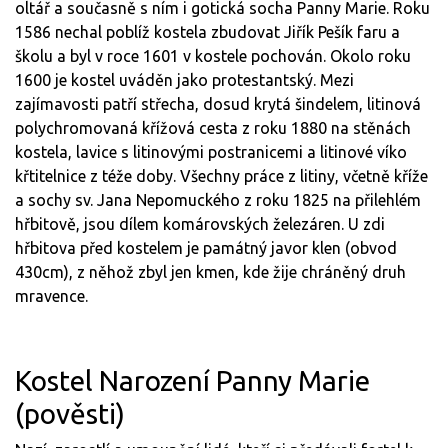
oltář a současně s ním i gotická socha Panny Marie. Roku
1586 nechal poblíž kostela zbudovat Jiřík Pešík faru a
školu a byl v roce 1601 v kostele pochován. Okolo roku
1600 je kostel uváděn jako protestantský. Mezi
zajímavosti patří střecha, dosud krytá šindelem, litinová
polychromovaná křížová cesta z roku 1880 na stěnách
kostela, lavice s litinovými postranicemi a litinové víko
křtitelnice z téže doby. Všechny práce z litiny, včetně kříže
a sochy sv. Jana Nepomuckého z roku 1825 na přilehlém
hřbitově, jsou dílem komárovských železáren. U zdi
hřbitova před kostelem je památný javor klen (obvod
430cm), z něhož zbyl jen kmen, kde žije chráněný druh
mravence.
Kostel Narození Panny Marie
(pověsti)