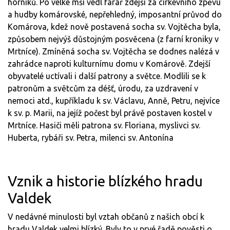
horníků. Po velké mši vedl farář zdejší za církevního zpěvu
a hudby komárovské, nepřehledný, imposantní průvod do
Komárova, kdež nově postavená socha sv. Vojtěcha byla,
způsobem nejvýš důstojným posvěcena (z farní kroniky v
Mrtníce). Zmíněná socha sv. Vojtěcha se dodnes nalézá v
zahrádce naproti kulturnímu domu v Komárově. Zdejší
obyvatelé uctívali i další patrony a světce. Modlili se k
patronům a světcům za déšť, úrodu, za uzdravení v
nemoci atd., kupříkladu k sv. Václavu, Anně, Petru, nejvíce
k sv. p. Marii, na jejíž počest byl právě postaven kostel v
Mrtníce. Hasiči měli patrona sv. Floriana, myslivci sv.
Huberta, rybáři sv. Petra, milenci sv. Antonína
Vznik a historie blízkého hradu
Valdek
V nedávné minulosti byl vztah občanů z našich obcí k
hradu Valdek velmi blízký. Byly to v prvé řadě pověsti o