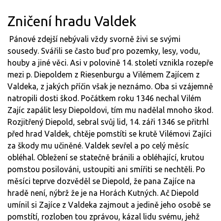
Zničení hradu Valdek
Pánové zdejší nebývali vždy svorně živi se svými
sousedy. Svářili se často buď pro pozemky, lesy, vodu,
houby a jiné věci. Asi v polovině 14. století vznikla rozepře
mezi p. Diepoldem z Riesenburgu a Vilémem Zajícem z
Valdeka, z jakých příčin však je neznámo. Oba si vzájemně
natropili dosti škod. Počátkem roku 1346 nechal Vilém
Zajíc zapálit lesy Diepoldovi, tím mu nadělal mnoho škod.
Rozjitřený Diepold, sebral svůj lid, 14. záři 1346 se přitrhl
před hrad Valdek, chtěje pomstíti se krutě Vilémovi Zajíci
za škody mu učiněné. Valdek sevřel a po celý měsíc
obléhal. Obležení se statečně bránili a obléhající, krutou
pomstou posilováni, ustoupiti ani smířiti se nechtěli. Po
měsíci teprve dozvěděl se Diepold, že pana Zajíce na
hradě není, nýbrž že je na Horách Kutných. Ač Diepold
umínil si Zajíce z Valdeka zajmout a jedině jeho osobě se
pomstítí, rozloben tou zprávou, kázal lidu svému, jehž