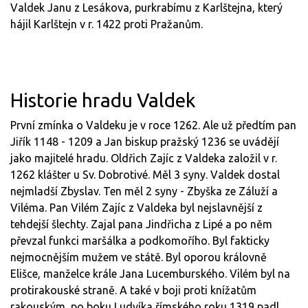
Valdek Janu z Lesákova, purkrabímu z Karlštejna, který
hájil Karlštejn v r. 1422 proti Pražanům.
Historie hradu Valdek
První zmínka o Valdeku je v roce 1262. Ale už předtím pan
Jiřík 1148 - 1209 a Jan biskup pražský 1236 se uvádějí
jako majitelé hradu. Oldřich Zajíc z Valdeka založil v r.
1262 klášter u Sv. Dobrotivé. Měl 3 syny. Valdek dostal
nejmladší Zbyslav. Ten měl 2 syny - Zbyška ze Záluží a
Viléma. Pan Vilém Zajíc z Valdeka byl nejslavnější z
tehdejší šlechty. Zajal pana Jindřicha z Lipé a po něm
převzal funkci maršálka a podkomořího. Byl fakticky
nejmocnějším mužem ve státě. Byl oporou královně
Elišce, manželce krále Jana Lucemburského. Vilém byl na
protirakouské straně. A také v boji proti knížatům
rakouským, po boku Ludvíka římského roku 1319 padl.