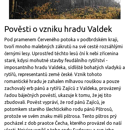
Pověsti o vzniku hradu Valdek
Pod pramenem Červeného potoka v podbrdském kraji,
tvoří mnoho malebných zákrutů na své cestě rozsáhlými
černými lesy. Uprostřed těchto lesů ční k nebi zřícenina
staré, kdysi mohutné stavby feudálního rytířství -
imposantního hradu Valdeka, sídliště bohatých vladyků a
rytířů, representantů země české. Vznik tohoto
romantické hradu je zahalen mlhavou rouškou a pouze
zachovalý erb pánů a rytířů Zajíců z Valdeka, provázený
řadou báječných pověstí, ukazuje k tomu, že jej tito
zbudovali. Pověst vypráví, že rod pánů Zajíců, je
potomkem starého šlechtického rodu pánů Pštrosů,
protože ve svém znaku měli pštrosa. Tento pštros prý
pocházel z dob praotce Čecha, kterého provázel do naší