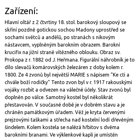
Zařízení:
Hlavní oltář z 2 čtvrtiny 18. stol. barokový sloupový se
skříní pozdně gotickou sochou Madony uprostřed se
sochami světců a andělů, po stranách s nikovým
nástavcem, vyplněným barokním obrazem. Barokní
krucifix na jižní straně vítězného oblouku. Obraz sv.
Prokopa z r. 1882 od J. Heřmana. Figurální náhrobník je to
dílo slevačů komárovských železáren z doby kolem r.
1800. Ze 4 zvonů byl největší MARIE s nápisem "Ke cti a
chvále boží rodičky" Tento zvon byl v r. 1917 rakouskými
vojáky rozbit a odvezen na válečné účely. Stav zvonů byl
doplněn po válce. Samotný kostel byl několikrát
přestavován. V současné době je v dobrém stavu a je
chráněn památkovým úřadem. Věž je kryta červenými
prejzovými taškami a střecha nad kostelní lodí dřevěným
šindelem. Kolem kostela se nalézá hřbitov s dvěma
barokními branami. Ve výklenkové kapli je umístěn