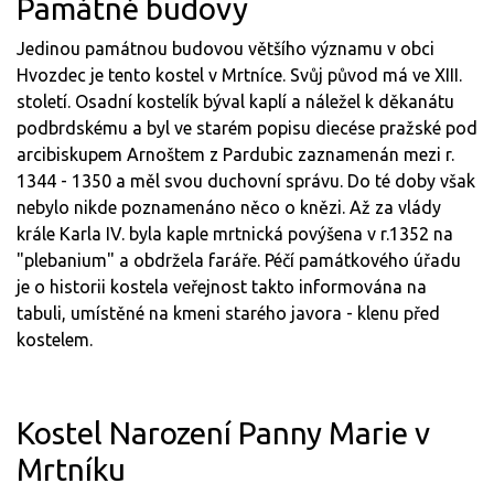
Památné budovy
Jedinou památnou budovou většího významu v obci
Hvozdec je tento kostel v Mrtníce. Svůj původ má ve XIII.
století. Osadní kostelík býval kaplí a náležel k děkanátu
podbrdskému a byl ve starém popisu diecése pražské pod
arcibiskupem Arnoštem z Pardubic zaznamenán mezi r.
1344 - 1350 a měl svou duchovní správu. Do té doby však
nebylo nikde poznamenáno něco o knězi. Až za vlády
krále Karla IV. byla kaple mrtnická povýšena v r.1352 na
"plebanium" a obdržela faráře. Péčí památkového úřadu
je o historii kostela veřejnost takto informována na
tabuli, umístěné na kmeni starého javora - klenu před
kostelem.
Kostel Narození Panny Marie v
Mrtníku