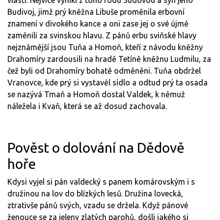
vlasti. Nejvíce vynikl z toho rodu Sudovou a syn jeho
Budivoj, jimž prý kněžna Libuše proměnila erbovní
znamení v divokého kance a oni zase jej o své újmě
zaměnili za svinskou hlavu. Z pánů erbu sviňské hlavy
nejznámější jsou Tuňa a Homoň, kteří z návodu kněžny
Drahomíry zardousili na hradě Tetíně kněžnu Ludmilu, za
čež byli od Drahomíry bohatě odměněni. Tuňa obdržel
Vranovce, kde prý si vystavěl sídlo a odtud prý ta osada
se nazývá Tmaň a Homoň dostal Valdek, k němuž
náležela i Kvaň, která se až dosud zachovala.
Pověst o dolování na Dědově
hoře
Kdysi vyjel si pán valdecký s panem komárovským i s
družinou na lov do blízkých lesů. Družina lovecká,
ztrativše pánů svých, vzadu se držela. Když pánové
ženouce se za jeleny zlatých parohů, došli jakého si