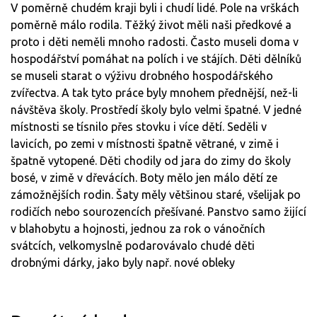
V poměrně chudém kraji byli i chudí lidé. Pole na vrškách
poměrně málo rodila. Těžký život měli naši předkové a
proto i děti neměli mnoho radosti. Často museli doma v
hospodářství pomáhat na polích i ve stájích. Děti dělníků
se museli starat o výživu drobného hospodářského
zvířectva. A tak tyto práce byly mnohem přednější, než-li
návštěva školy. Prostředí školy bylo velmi špatné. V jedné
místnosti se tísnilo přes stovku i více dětí. Seděli v
lavicích, po zemi v místnosti špatně větrané, v zimě i
špatně vytopené. Děti chodily od jara do zimy do školy
bosé, v zimě v dřevácích. Boty mělo jen málo dětí ze
zámožnějších rodin. Šaty měly většinou staré, všelijak po
rodičích nebo sourozencích přešívané. Panstvo samo žijící
v blahobytu a hojnosti, jednou za rok o vánočních
svátcích, velkomyslně podarovávalo chudé děti
drobnými dárky, jako byly např. nové obleky