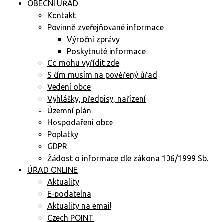
OBECNÍ ÚŘAD
Kontakt
Povinně zveřejňované informace
Výroční zprávy
Poskytnuté informace
Co mohu vyřídit zde
S čím musím na pověřený úřad
Vedení obce
Vyhlášky, předpisy, nařízení
Územní plán
Hospodaření obce
Poplatky
GDPR
Žádost o informace dle zákona 106/1999 Sb.
ÚŘAD ONLINE
Aktuality
E-podatelna
Aktuality na email
Czech POINT