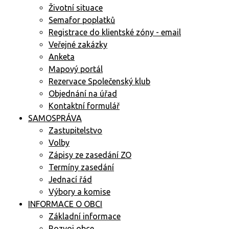
Životní situace
Semafor poplatků
Registrace do klientské zóny - email
Veřejné zakázky
Anketa
Mapový portál
Rezervace Společenský klub
Objednání na úřad
Kontaktní formulář
SAMOSPRÁVA
Zastupitelstvo
Volby
Zápisy ze zasedání ZO
Termíny zasedání
Jednací řád
Výbory a komise
INFORMACE O OBCI
Základní informace
Rozvoj obce